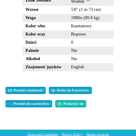
Znak zodiaku
Wodnik
Wzrost
5'8" (1 m 73 cm)
Waga
198lbs (89.8 kg)
Kolor włos
Kasztanowy
Kolor oczy
Brązowe
Dzieci
0
Palenie
Nie
Alkohol
Nie
Znajomość języków
English
Przesłać wiadomość
Dodać do Faworytów
Przenieś do czarnej listy
Poskarżyć się
Terms and Conditions
Privacy Policy
Służba poparcia