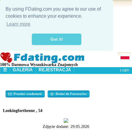
By using FDating.com you agree to our use of
cookies to enhance your experience.
Learn more
Got it!
100% Darmowa Wyszukiwarka Znajomych
☰
GALERIA
REJESTRACJA
Login
STRONA STARTOWA
GALERIA
WYSZUKIWANIE
Przesłać wiadomość
Dodać do Faworytów
Lookingfortheone , 54
Zdjęcie dodane:
29.05.2026